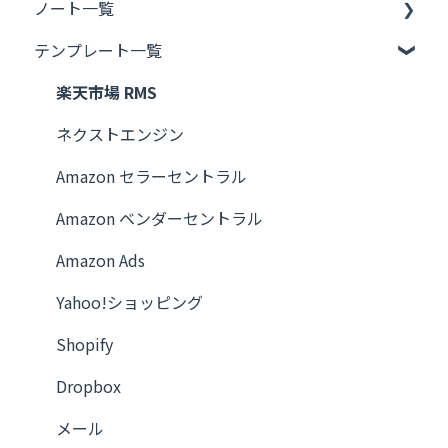
ノート一覧
フレーズのつくりかた
テンプレート一覧
OpenAI
ネクストエンジン
楽天市場 RMS
楽天市場 RMS
ネクストエンジン
Yahoo!ショッピング
Amazon セラーセントラル
Amazon セラーセントラル
Amazon ベンダーセントラル
Amazon ベンダーセントラル
Amazon Ads
Amazon Ads
Yahoo!ショッピング
Shopify
Shopify
Google スプレッドシート
Dropbox
メール
メール