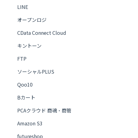
Slack
LINE
LINE
オープンロジ
Chatwork
CData Connect Cloud
Google マップ
キントーン
フロー
FTP
ユーティリティ
ソーシャルPLUS
トリガー
Qoo10
ソーシャルPLUS
Bカート
ScrapeHero Cloud
PCAクラウド 商魂・商管
CData Connect Cloud
Amazon S3
キントーン
futureshop