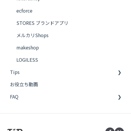
Dropbox
ecforce
Qoo10
STORES ブランドアプリ
Bカート
メルカリShops
FTP
makeshop
PCAクラウド 商魂・商管
LOGILESS
Tips
ecforce
お役立ち動画
AWS S3
Bカート
FAQ
futureshop
ネクストエンジン
STORES ブランドアプリ
メール
料金・プラン