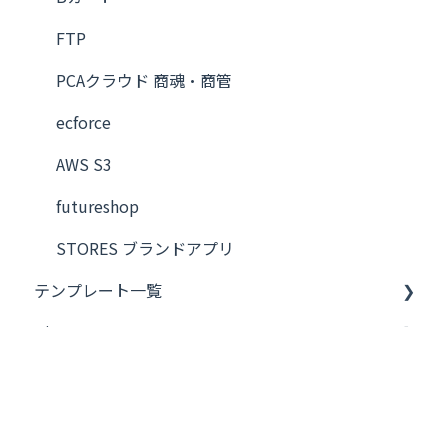
FTP
PCAクラウド 商魂・商管
ecforce
AWS S3
futureshop
STORES ブランドアプリ
テンプレート一覧
Tips
楽天市場 RMS
お役立ち動画
ネクストエンジン
Bカート
FAQ
Amazon セラーセントラル
ネクストエンジン