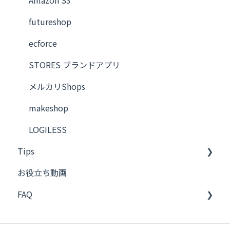
キントーン
futureshop
Dropbox
ecforce
Qoo10
STORES ブランドアプリ
Bカート
メルカリShops
FTP
makeshop
PCAクラウド 商魂・商管
LOGILESS
Tips
ecforce
お役立ち動画
AWS S3
Bカート
FAQ
futureshop
ネクストエンジン
STORES ブランドアプリ
メール