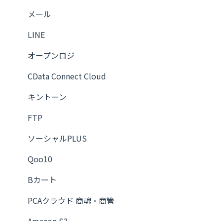
メール
メール
Slack
LINE
LINE
オープンロジ
Chatwork
CData Connect Cloud
Google マップ
キントーン
フロー
FTP
ユーティリティ
ソーシャルPLUS
トリガー
Qoo10
ソーシャルPLUS
Bカート
ScrapeHero Cloud
PCAクラウド 商魂・商管
CData Connect Cloud
Amazon S3