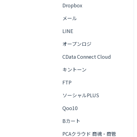
Google スプレッドシート
Dropbox
メール
メール
Slack
LINE
LINE
オープンロジ
Chatwork
CData Connect Cloud
Google マップ
キントーン
フロー
FTP
ユーティリティ
ソーシャルPLUS
トリガー
Qoo10
ソーシャルPLUS
Bカート
ScrapeHero Cloud
PCAクラウド 商魂・商管