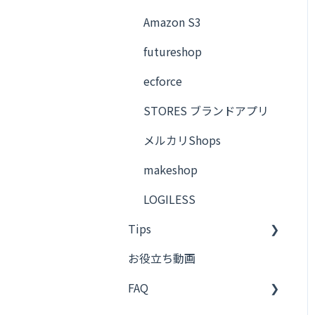
CData Connect Cloud
Amazon S3
キントーン
futureshop
Dropbox
ecforce
Qoo10
STORES ブランドアプリ
Bカート
メルカリShops
FTP
makeshop
PCAクラウド 商魂・商管
LOGILESS
Tips
ecforce
お役立ち動画
AWS S3
Bカート
FAQ
futureshop
ネクストエンジン