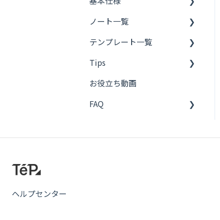
基本仕様
ノート一覧
フレーズのつくりかた
テンプレート一覧
OpenAI
Tips
ネクストエンジン
楽天市場 RMS
お役立ち動画
楽天市場 RMS
ネクストエンジン
Bカート
FAQ
Yahoo!ショッピング
Amazon セラーセントラル
ネクストエンジン
Amazon セラーセントラル
Amazon ベンダーセントラ
メール
ル
Amazon ベンダーセントラ
料金・プラン
ル
Amazon Ads
ネクストエンジン
Amazon Ads
Yahoo!ショッピング
楽天市場 RMS
ヘルプセンター
Shopify
Shopify
Shopify
Google スプレッドシート
Dropbox